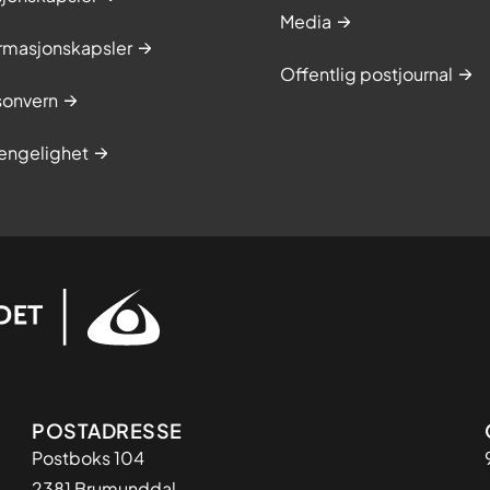
Media
rmasjonskapsler
Offentlig postjournal
onvern
jengelighet
Adresse
POSTADRESSE
Postboks 104
2381 Brumunddal