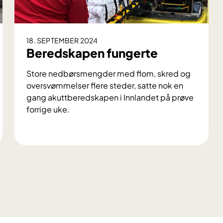
18. SEPTEMBER 2024
Beredskapen fungerte
Store nedbørsmengder med flom, skred og
oversvømmelser flere steder, satte nok en
gang akuttberedskapen i Innlandet på prøve
forrige uke.
B
e
r
e
d
s
k
a