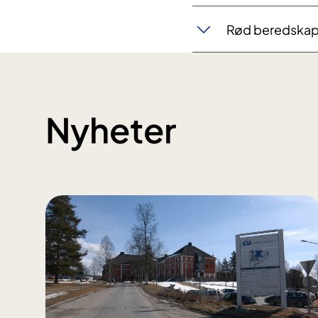
Rød beredska
Nyheter