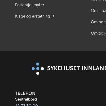
Pasientjournal
Om info
Klage og erstatning
Om pers
Om tilg
Kontaktinformasjon
TELEFON
Sentralbord
62 33 30 00