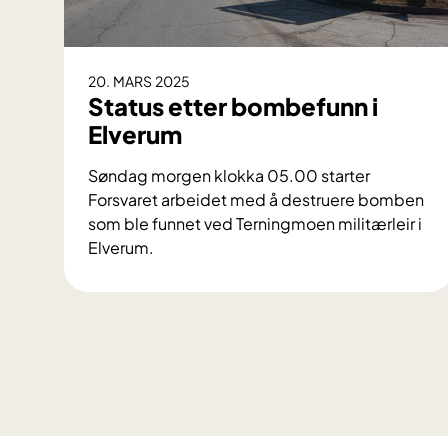
20. MARS 2025
Status etter bombefunn i
Elverum
Søndag morgen klokka 05.00 starter
Forsvaret arbeidet med å destruere bomben
som ble funnet ved Terningmoen militærleir i
Elverum.
S
t
a
t
u
s
e
t