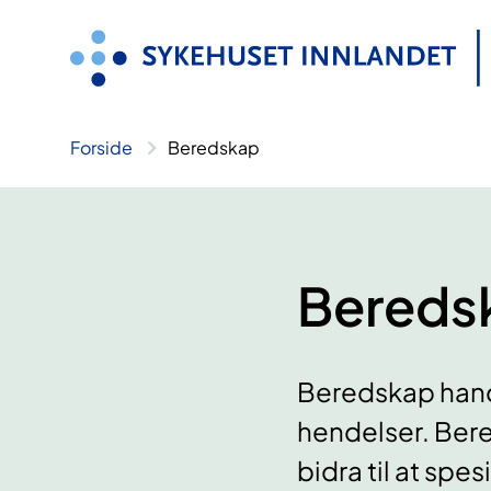
Hopp
til
innhold
Forside
Beredskap
Bereds
Beredskap handl
hendelser. Bere
bidra til at spe