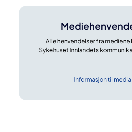
t
e
r
Mediehenvende
b
o
m
Alle henvendelser fra mediene ka
b
Sykehuset Innlandets kommunika
e
f
u
n
Informasjon til
media
n
i
E
l
v
e
r
u