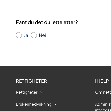
m
Fant du det du lette etter?
Ja
Nei
RETTIGHETER
HJELP
Rettigheter
Om nett
Brukermedvirkning
Adminis
informa