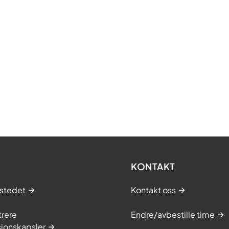
KONTAKT
stedet
Kontakt oss
trere
Endre/avbestille time
sjonskapsler