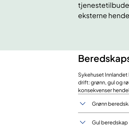
tjenestetilbude
eksterne hende
Beredskaps
Sykehuset Innlandet b
drift: grønn, gul og 
konsekvenser hendelse
Grønn beredsk
Gul beredskap