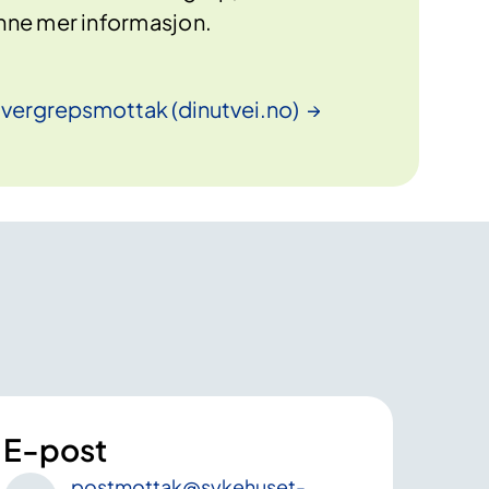
inne mer informasjon.
overgrepsmottak
(dinutvei.no)
E-post
postmottak
@sykehuset-