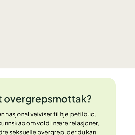
et overgrepsmottak?
n nasjonal veiviser til hjelpetilbud,
kunnskap om vold i nære relasjoner,
dre seksuelle overgrep, der du kan