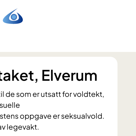
aket, Elverum
l de som er utsatt for voldtekt,
suelle
estens oppgave er seksualvold.
av legevakt.