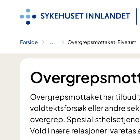
Hopp
til
innhold
Forside
..
.
Overgrepsmottaket, Elverum
Overgrepsmott
Overgrepsmottaket har tilbud ti
voldtektsforsøk eller andre sek
overgrep. Spesialisthelsetjen
Vold i nære relasjoner ivaretas 