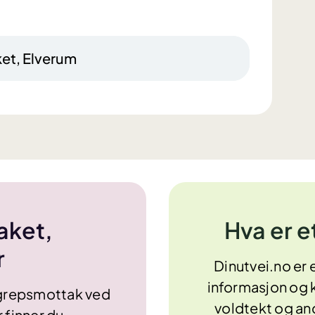
et, Elverum
aket,
Hva er 
r
Dinutvei.no er e
informasjon og 
rgrepsmottak ved
voldtekt og an
 finner du