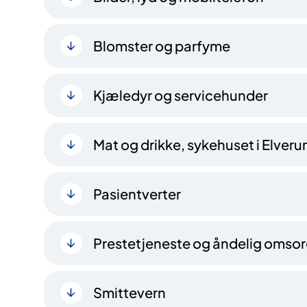
Blomster og parfyme
Kjæledyr og servicehu​​nder
Mat og drikke, sykehuset i Elver
Pasientverter
Prestetjeneste og åndelig omso
Smittevern