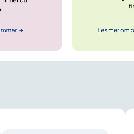
f
.
hammer
Les mer om 