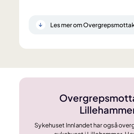
Les mer om Overgrepsmottak
Overgrepsmott
Lillehamme
Sykehuset Innlandet har også ove
sykehuset i Lillehammer. Her