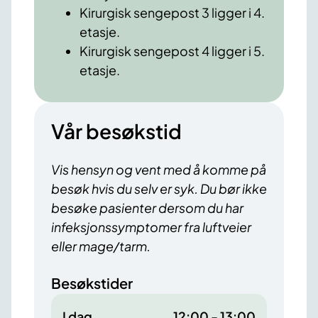
Kirurgisk sengepost 3 ligger i 4.
etasje.
Kirurgisk sengepost 4 ligger i 5.
etasje.
Vår besøkstid
Vis hensyn og vent med å komme på
besøk hvis du selv er syk. Du bør ikke
besøke pasienter dersom du har
infeksjonssymptomer fra luftveier
eller mage/tarm.
Besøkstider
I dag
12:00 - 13:00