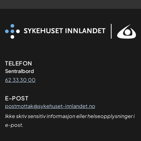
Kontaktinformasjon
TELEFON
Sentralbord
62 33 30 00
E-POST
postmottak@sykehuset-innlandet.no
Ikke skriv sensitiv informasjon eller helseopplysninger i
e-post.