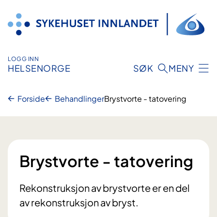
Hopp
til
innhold
LOGG INN
HELSENORGE
SØK
MENY
Forside
Behandlinger
Brystvorte - tatovering
Brystvorte - tatovering
Rekonstruksjon av brystvorte er en del
av rekonstruksjon av bryst.