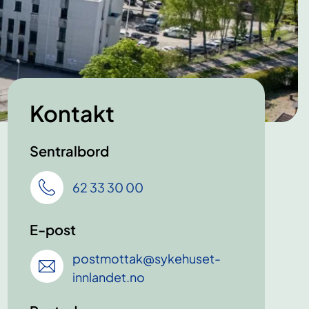
Kontakt
Sentralbord
62 33 30 00
E-post
postmottak
@sykehuset-
innlandet
.no