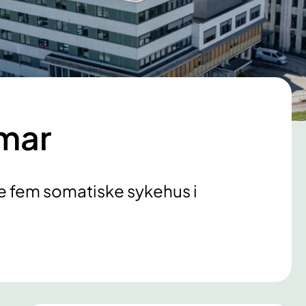
amar
re fem somatiske sykehus i