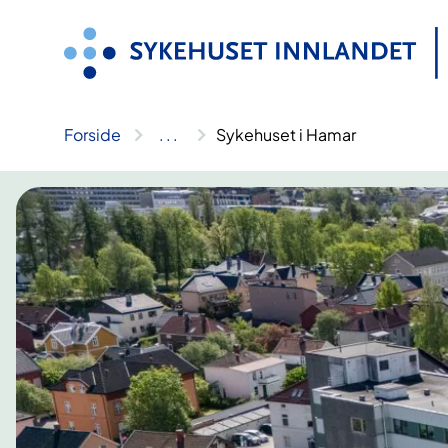
Hopp
til
innhold
Forside
..
.
Sykehuset i Hamar