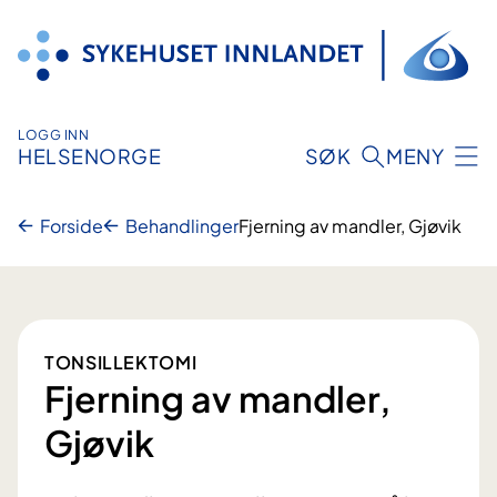
Hopp
til
innhold
LOGG INN
HELSENORGE
SØK
MENY
Forside
Behandlinger
Fjerning av mandler, Gjøvik
TONSILLEKTOMI
Fjerning av mandler,
Gjøvik