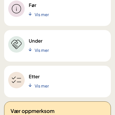
Før
Vis mer
Under
Vis mer
Etter
Vis mer
Vær oppmerksom