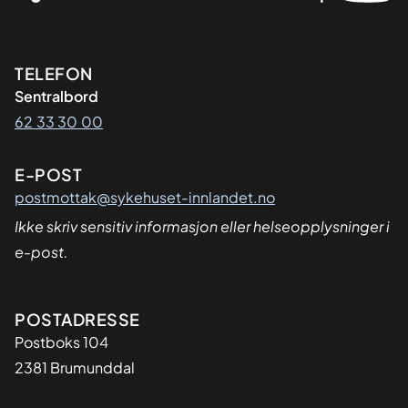
Kontaktinformasjon
TELEFON
Sentralbord
62 33 30 00
E-POST
postmottak@sykehuset-innlandet.no
Ikke skriv sensitiv informasjon eller helseopplysninger i
e-post.
Adresse
POSTADRESSE
Postboks 104
2381 Brumunddal