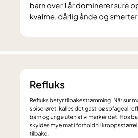
barn over 1 år dominerer sure o
kvalme, dårlig ånde og smerter 
Refluks
Refluks betyr tilbakestrømming. Når sur m
spiserøret, kalles det gastroøsofageal ref
barn og unge uten at vi merker det. Hos b
skyldes mye mat i forhold til kroppsstørr
tilbake.