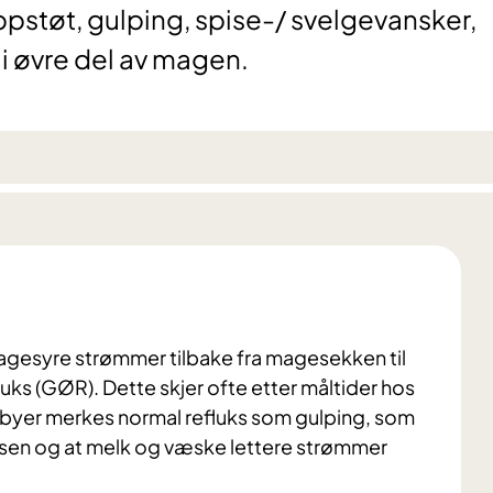
ppstøt, gulping, spise-/ svelgevansker,
i øvre del av magen.
agesyre strømmer tilbake fra magesekken til
luks (GØR). Dette skjer ofte etter måltider hos
abyer merkes normal refluks som gulping, som
elsen og at melk og væske lettere strømmer