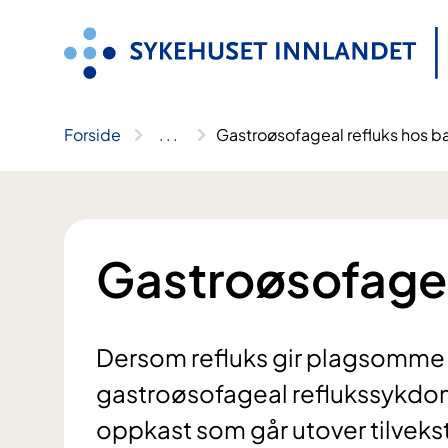
Hopp
til
innhold
Forside
..
.
Gastroøsofageal refluks hos b
Gastroøsofagea
Dersom refluks gir plagsomme 
gastroøsofageal reflukssykdom
oppkast som går utover tilvek