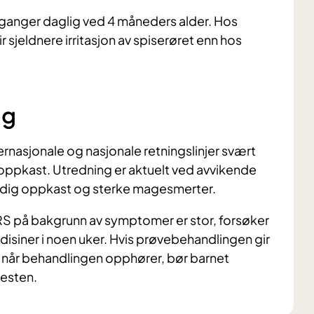
 ganger daglig ved 4 måneders alder. Hos
sjeldnere irritasjon av spiserøret enn hos
ng
nternasjonale og nasjonale retningslinjer svært
oppkast. Utredning er aktuelt ved avvikende
odig oppkast og sterke magesmerter.
RS på bakgrunn av symptomer er stor, forsøker
iner i noen uker. Hvis prøvebehandlingen gir
når behandlingen opphører, bør barnet
nesten.