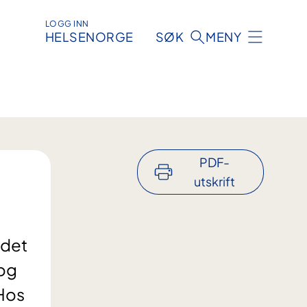
LOGG INN
HELSENORGE
SØK
MENY
PDF-
utskrift
 det
 og
 Hos