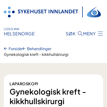
Hopp
til
innhold
LOGG INN
HELSENORGE
SØK
MENY
Forside
Behandlinger
Gynekologisk kreft - kikkhullskirurgi
LAPAROSKOPI
Gynekologisk kreft -
kikkhullskirurgi