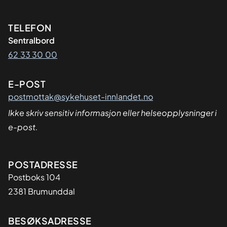
Kontaktinformasjon
TELEFON
Sentralbord
62 33 30 00
E-POST
postmottak@sykehuset-innlandet.no
Ikke skriv sensitiv informasjon eller helseopplysninger i
e-post.
Adresse
POSTADRESSE
Postboks 104
2381 Brumunddal
BESØKSADRESSE