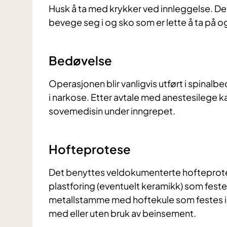
Husk å ta med krykker ved innleggelse. Det
bevege seg i og sko som er lette å ta på og
Bedøvelse
Operasjonen blir vanligvis utført i spina
i narkose. Etter avtale med anestesilege
sovemedisin under inngrepet.
Hofteprotese
Det benyttes veldokumenterte hofteprotes
plastforing (eventuelt keramikk) som feste
metallstamme med hoftekule som festes i l
med eller uten bruk av beinsement.