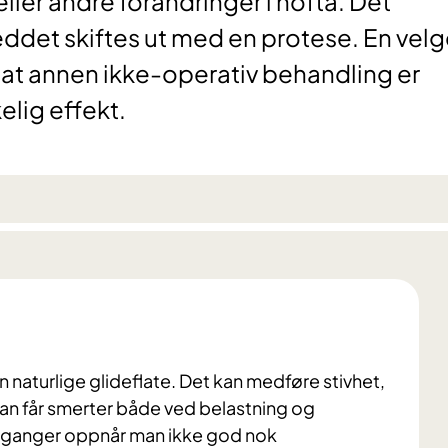
ler andre forandringer i hofta. Det
ddet skiftes ut med en protese. En velg
 at annen ikke-operativ behandling er
kelig effekt.
in naturlige glideflate. Det kan medføre stivhet,
an får smerter både ved belastning og
en ganger oppnår man ikke god nok