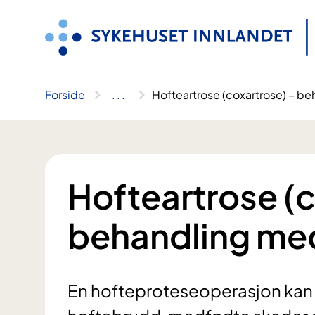
Hopp
til
innhold
Forside
..
.
Hofteartrose (coxartrose) – b
Hofteartrose (c
behandling me
En hofteproteseoperasjon kan v