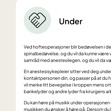
Under
Ved hofteoperasjoner blir bedøvelsen i de al
spinalbedøvelse, og du vil da kunne være vå
samråd med anestesilegen, og du vil da væ
En anestesisykepleier sitter ved deg under
kontaktpersonen din, og passer på at du ha
vil merke litt bevegelse i kroppen mens or
bankelyder og andre lyder fra kirurgens ar
Du kan høre på musikk under operasjonen
musikken du ønsker å høre på. Dersom du he