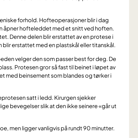
eniske forhold. Hofteoperasjoner blir i dag
rgen åpner hofteleddet med et snitt ved hoften.
et. Denne delen blir erstattet av en protese i
n blir erstattet med en plastskål eller titanskål.
opeden velger den som passer best for deg. De
s. Protesen gror så fast til beinet i løpet av
stet med beinsement som blandes og tørker i
eprotesen satt i ledd. Kirurgen sjekker
ige bevegelser slik at den ikke seinere «går ut
oe, men ligger vanligvis på rundt 90 minutter.