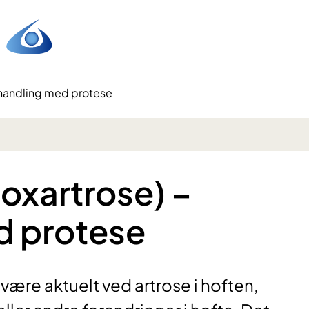
ehandling med protese
oxartrose) –
d protese
ære aktuelt ved artrose i hoften,