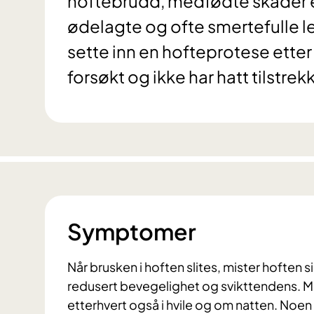
hoftebrudd, medfødte skader el
ødelagte og ofte smertefulle le
sette inn en hofteprotese etter
forsøkt og ikke har hatt tilstrek
Symptomer
Når brusken i hoften slites, mister hoften s
redusert bevegelighet og svikttendens. M
etterhvert også i hvile og om natten. No