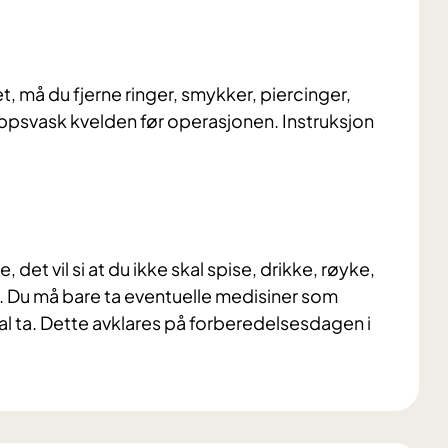
, må du fjerne ringer, smykker, piercinger,
ppsvask kvelden før operasjonen. Instruksjon
et vil si at du ikke skal spise, drikke, røyke,
tt. Du må bare ta eventuelle medisiner som
al ta. Dette avklares på forberedelsesdagen i