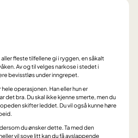
ler fleste tilfellene gi i ryggen, en såkalt
ken. Av og til velges narkose i stedet i
re bevisstløs under inngrepet.
 hele operasjonen. Han eller hun er
r det bra. Du skal ikke kjenne smerte, men du
topeden skifter leddet. Du vil også kunne høre
beid.
 dersom du ønsker dette. Ta med den
ller vil sove litt kan du få avslappende