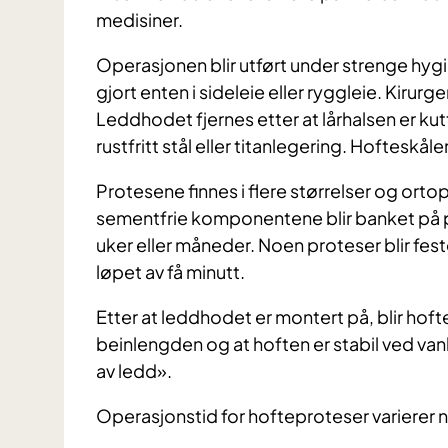
medisiner.
Operasjonen blir utført under strenge hygi
gjort enten i sideleie eller ryggleie. Kiru
Leddhodet fjernes etter at lårhalsen er kutt
rustfritt stål eller titanlegering. Hofteskåle
Protesene finnes i flere størrelser og ort
sementfrie komponentene blir banket på plas
uker eller måneder. Noen proteser blir fe
løpet av få minutt.
Etter at leddhodet er montert på, blir hoft
beinlengden og at hoften er stabil ved vanl
av ledd».
Operasjonstid for hofteproteser varierer n