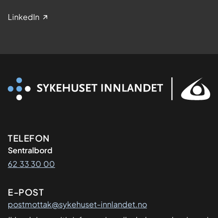
LinkedIn
Kontaktinformasjon
TELEFON
Sentralbord
62 33 30 00
E-POST
postmottak@sykehuset-innlandet.no