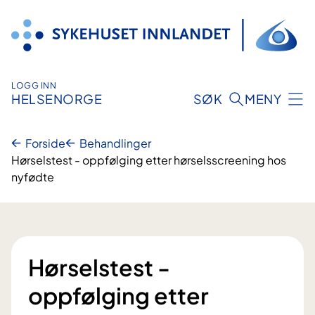
Hopp
til
innhold
LOGG INN
HELSENORGE
SØK
MENY
Forside
Behandlinger
Hørselstest - oppfølging etter hørselsscreening hos
nyfødte
Hørselstest -
oppfølging etter