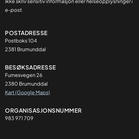
Ikke skriv sensitiv informasjon eller helseopplysninger i
e-post.
Adresse
POSTADRESSE
Postboks 104
2381 Brumunddal
BESØKSADRESSE
Furnesvegen 26
2380 Brumunddal
Kart (Google Maps)
Organisasjon
ORGANISASJONSNUMMER
983 971 709