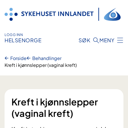
Hopp
til
innhold
LOGG INN
HELSENORGE
SØK
MENY
Forside
Behandlinger
Kreft i kjønnslepper (vaginal kreft)
Kreft i kjønnslepper
(vaginal kreft)