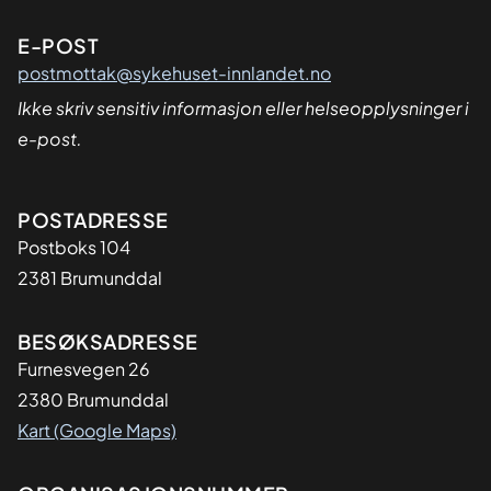
E-POST
postmottak@sykehuset-innlandet.no
Ikke skriv sensitiv informasjon eller helseopplysninger i
e-post.
Adresse
POSTADRESSE
Postboks 104
2381 Brumunddal
BESØKSADRESSE
Furnesvegen 26
2380 Brumunddal
Kart (Google Maps)