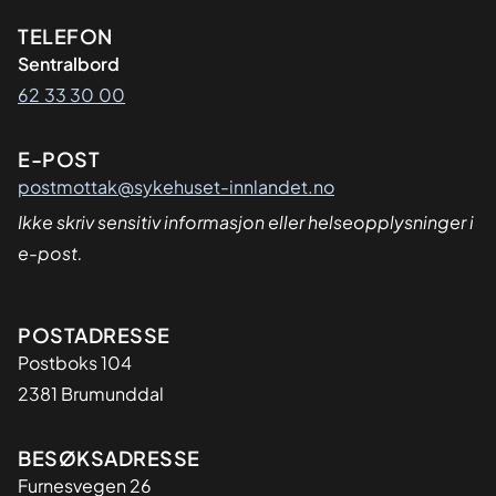
Kontaktinformasjon
TELEFON
Sentralbord
62 33 30 00
E-POST
postmottak@sykehuset-innlandet.no
Ikke skriv sensitiv informasjon eller helseopplysninger i
e-post.
Adresse
POSTADRESSE
Postboks 104
2381 Brumunddal
BESØKSADRESSE
Furnesvegen 26