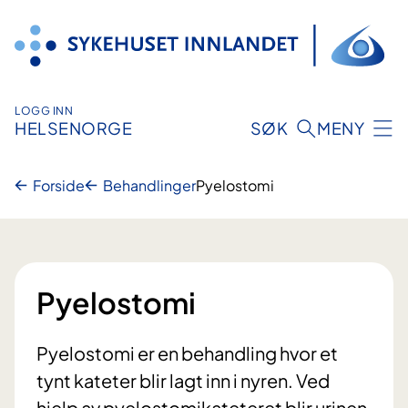
Hopp
til
innhold
LOGG INN
HELSENORGE
SØK
MENY
Forside
Behandlinger
Pyelostomi
Pyelostomi
Pyelostomi er en behandling hvor et
tynt kateter blir lagt inn i nyren. Ved
hjelp av pyelostomikateteret blir urinen