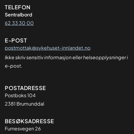
Kontaktinformasjon
TELEFON
Sentralbord
62 33 30 00
E-POST
postmottak@sykehuset-innlandet.no
Ikke skriv sensitiv informasjon eller helseopplysninger i
e-post.
Adresse
POSTADRESSE
Postboks 104
2381 Brumunddal
BESØKSADRESSE
Furnesvegen 26