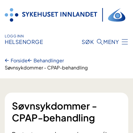
Hopp
til
innhold
LOGG INN
HELSENORGE
SØK
MENY
Forside
Behandlinger
Søvnsykdommer - CPAP-behandling
Søvnsykdommer -
CPAP-behandling