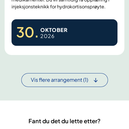
,
a
injeksjonsteknikk for hydrokortisonsprøyte.
m
m
e
a
B
s
30
.
r
OKTOBER
i
t
2026
n
r
y
i
r
n
e
g
b
s
a
Vis flere arrangement
(1)
k
r
u
k
r
s
s
v
i
Fant du det du lette etter?
k