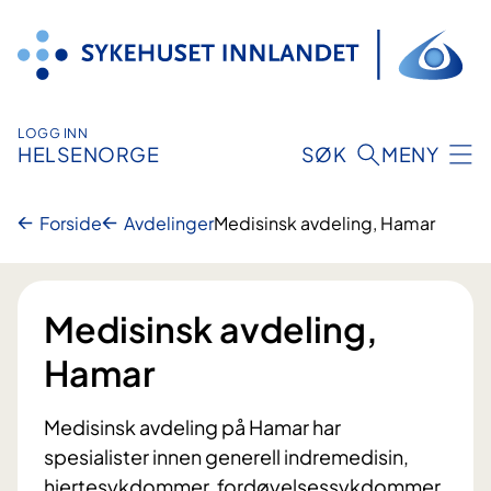
Hopp
til
innhold
LOGG INN
HELSENORGE
SØK
MENY
Forside
Avdelinger
Medisinsk avdeling, Hamar
Medisinsk avdeling,
Hamar
Medisinsk avdeling på Hamar har
spesialister innen generell indremedisin,
hjertesykdommer, fordøyelsessykdommer