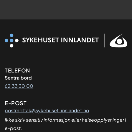
Kontaktinformasjon
TELEFON
Sentralbord
62 33 30 00
E-POST
postmottak@sykehuset-innlandet.no
Ikke skriv sensitiv informasjon eller helseopplysninger i
e-post.