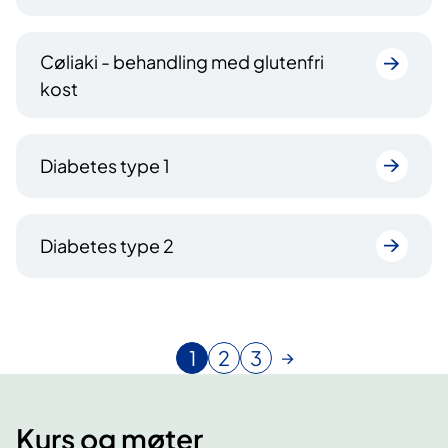
Cøliaki - behandling med glutenfri
kost
Diabetes type 1
Diabetes type 2
1
2
3
N
G
G
å
å
å
v
t
t
Kurs og møter
æ
i
i