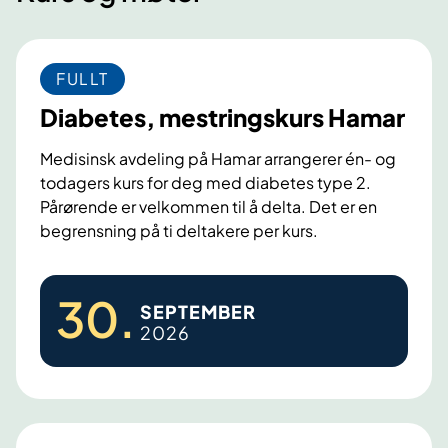
r
l
l
e
s
s
n
i
i
FULLT
d
d
d
e
e
e
Diabetes, mestringskurs Hamar
s
i
Medisinsk avdeling på Hamar arrangerer én- og
d
todagers kurs for deg med diabetes type 2.
e
Pårørende er velkommen til å delta. Det er en
begrensning på ti deltakere per kurs.
D
30
.
SEPTEMBER
i
2026
a
b
e
t