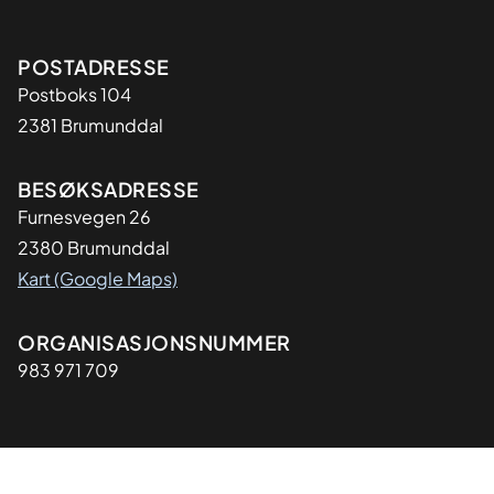
Adresse
POSTADRESSE
Postboks 104
2381 Brumunddal
BESØKSADRESSE
Furnesvegen 26
2380 Brumunddal
Kart (Google Maps)
Organisasjon
ORGANISASJONSNUMMER
983 971 709