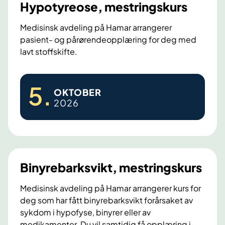
e
Hypotyreose, mestringskurs
s
,
Medisinsk avdeling på Hamar arrangerer
pasient- og pårørendeopplæring for deg med
m
lavt stoffskifte.
e
s
H
t
5
.
OKTOBER
y
r
2026
p
i
o
n
t
g
y
s
r
k
Binyrebarksvikt, mestringskurs
e
u
o
Medisinsk avdeling på Hamar arrangerer kurs for
r
deg som har fått binyrebarksvikt forårsaket av
s
s
sykdom i hypofyse, binyrer eller av
e
H
medikamenter. Du vil samtidig få opplæring i