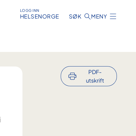
LOGG INN
HELSENORGE
SØK
MENY
PDF-
utskrift
i