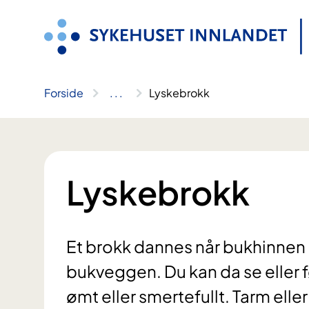
Hopp
til
innhold
Forside
..
.
Lyskebrokk
Lyskebrokk
Et brokk dannes når bukhinnen 
bukveggen. Du kan da se eller fø
ømt eller smertefullt. Tarm eller