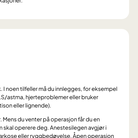
kasjoner.
 I noen tilfeller må du innlegges, for eksempel
S/astma, hjerteproblemer eller bruker
ison eller lignende).
r. Mens du venter på operasjon får du en
 skal operere deg. Anestesilegen avgjør i
narkose eller ryggbedøvelse. Åpen operasjon