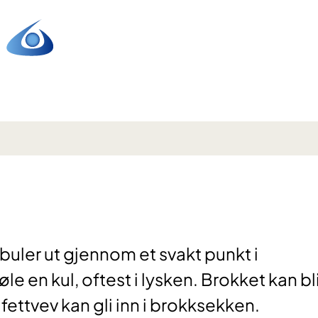
buler ut gjennom et svakt punkt i
le en kul, oftest i lysken. Brokket kan bl
 fettvev kan gli inn i brokksekken.