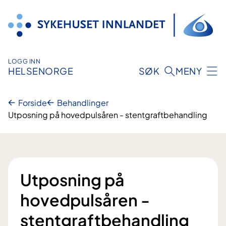
Hopp
til
innhold
LOGG INN
HELSENORGE
SØK
MENY
Forside
Behandlinger
Utposning på hovedpulsåren - stentgraftbehandling
Utposning på
hovedpulsåren -
stentgraftbehandling