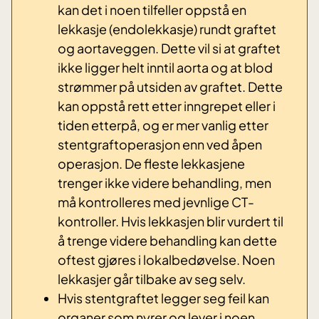
kan det i noen tilfeller oppstå en
lekkasje (endolekkasje) rundt graftet
og aortaveggen. Dette vil si at graftet
ikke ligger helt inntil aorta og at blod
strømmer på utsiden av graftet. Dette
kan oppstå rett etter inngrepet eller i
tiden etterpå, og er mer vanlig etter
stentgraftoperasjon enn ved åpen
operasjon. De fleste lekkasjene
trenger ikke videre behandling, men
må kontrolleres med jevnlige CT-
kontroller. Hvis lekkasjen blir vurdert til
å trenge videre behandling kan dette
oftest gjøres i lokalbedøvelse. Noen
lekkasjer går tilbake av seg selv.
Hvis stentgraftet legger seg feil kan
organer som nyrer og lever i noen