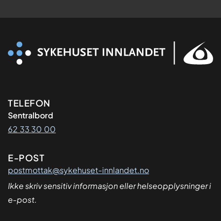
Kontaktinformasjon
TELEFON
Sentralbord
62 33 30 00
E-POST
postmottak@sykehuset-innlandet.no
Ikke skriv sensitiv informasjon eller helseopplysninger i
e-post.