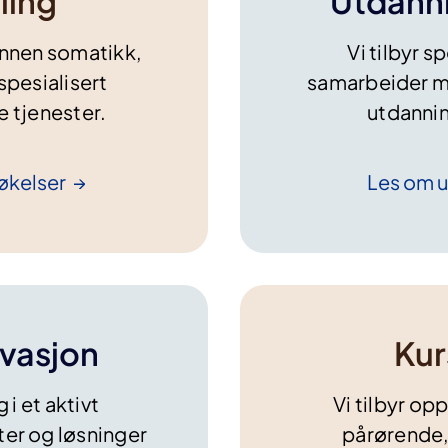
ling
Utdann
 innen somatikk,
Vi tilbyr s
spesialisert
samarbeider m
 tjenester.
utdanni
økelser
Les om 
ovasjon
Kur
 i et aktivt
Vi tilbyr op
ter og løsninger
pårørende, 