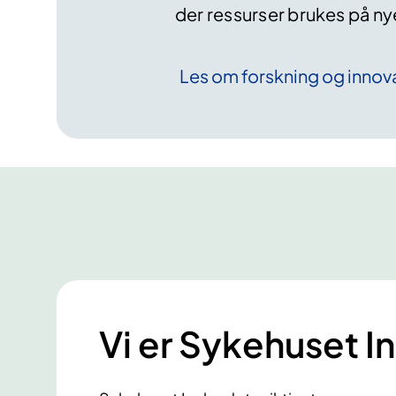
der ressurser brukes på ny
Les om forskning og
innov
Vi er Sykehuset I