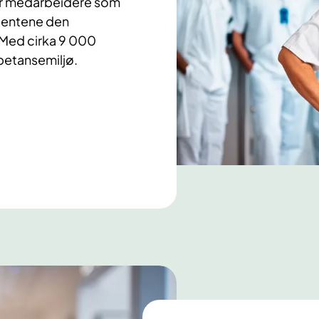
 er medarbeidere som
asientene den
Med cirka 9 000
petansemiljø.​