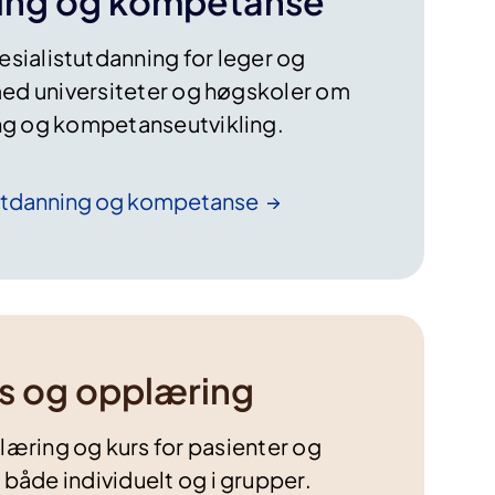
ing og kompetanse
pesialistutdanning for leger og
ed universiteter og høgskoler om
ng og kompetanseutvikling.
utdanning og
kompetanse
s og opplæring
plæring og kurs for pasienter og
både individuelt og i grupper.