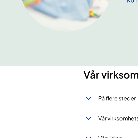
Kon
Vår virkso
På flere steder
Vår virksomhet