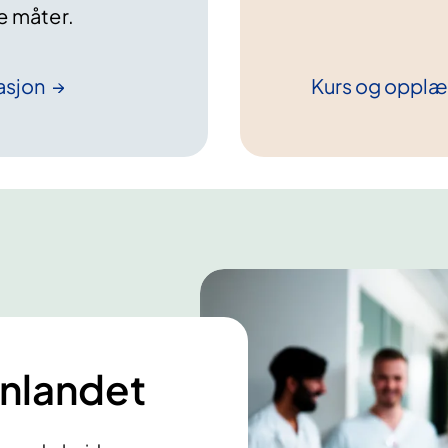
e måter.
asjon
Kurs og opplær
nnlandet