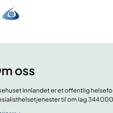
m oss
ehuset Innlandet er et offentlig helsef
sialisthelsetjenester til om lag 344 000