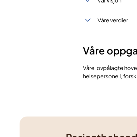
Vår visjon
Våre verdier
Våre oppg
Våre lovpålagte hov
helsepersonell, fors