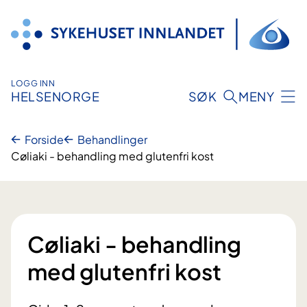
Hopp
til
innhold
LOGG INN
HELSENORGE
SØK
MENY
Forside
Behandlinger
Cøliaki - behandling med glutenfri kost
Cøliaki - behandling
med glutenfri kost