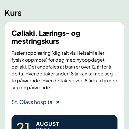
Kurs
Cøliaki. Lærings- og
mestringskurs
Pasientopplæring (digitalt via HelsaMi eller
fysisk oppmøte) for deg med nyoppdaget
cøliaki. Det anbefales at barn er over 12 år for å
delta. Hver deltaker under 18 år kan ta med seg
to pårørende. Hver deltaker over 18 år kan ta med
seg en pårørende.
C
St. Olavs hospital
ø
l
21
.
AUGUST
i