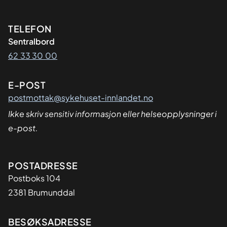
Kontaktinformasjon
TELEFON
Sentralbord
62 33 30 00
E-POST
postmottak@sykehuset-innlandet.no
Ikke skriv sensitiv informasjon eller helseopplysninger i
e-post.
Adresse
POSTADRESSE
Postboks 104
2381 Brumunddal
BESØKSADRESSE