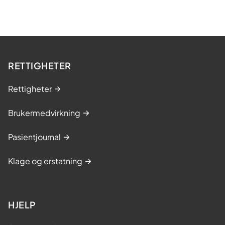
t
r
i
n
RETTIGHETER
g
s
Rettigheter
k
u
Brukermedvirkning
r
s
Pasientjournal
Klage og erstatning
HJELP