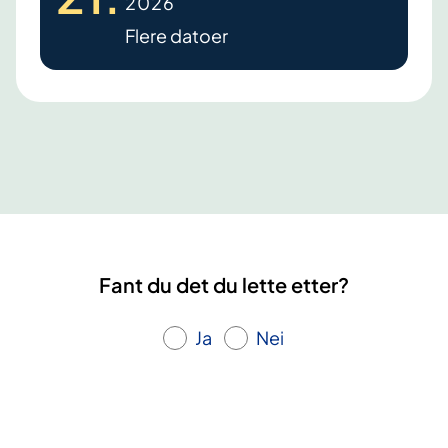
2026
a
Flere datoer
k
i
.
L
æ
r
i
n
g
s
Fant du det du lette etter?
-
o
Ja
Nei
g
m
e
s