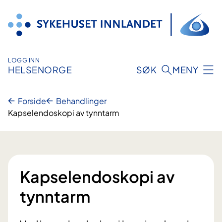
Hopp
til
innhold
LOGG INN
HELSENORGE
SØK
MENY
Forside
Behandlinger
Kapselendoskopi av tynntarm
Kapselendoskopi av
tynntarm