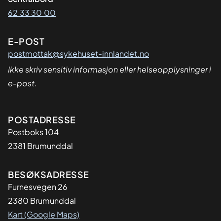
62 33 30 00
E-POST
postmottak@sykehuset-innlandet.no
Ikke skriv sensitiv informasjon eller helseopplysninger i
e-post.
Adresse
POSTADRESSE
Postboks 104
2381 Brumunddal
BESØKSADRESSE
Furnesvegen 26
2380 Brumunddal
Kart (Google Maps)