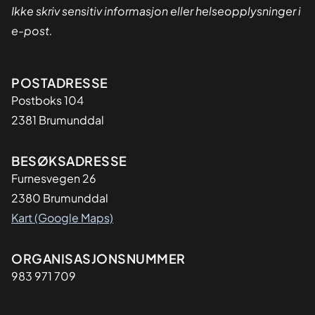
Ikke skriv sensitiv informasjon eller helseopplysninger i
e-post.
Adresse
POSTADRESSE
Postboks 104
2381 Brumunddal
BESØKSADRESSE
Furnesvegen 26
2380 Brumunddal
Kart (Google Maps)
Organisasjon
ORGANISASJONSNUMMER
983 971 709