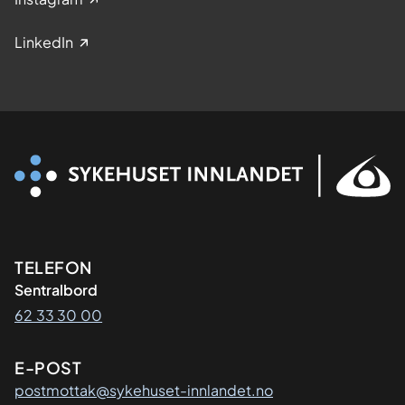
LinkedIn
Kontaktinformasjon
TELEFON
Sentralbord
62 33 30 00
E-POST
postmottak@sykehuset-innlandet.no