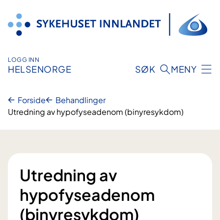
Hopp
til
innhold
LOGG INN
HELSENORGE
SØK
MENY
Forside
Behandlinger
Utredning av hypofyseadenom (binyresykdom)
Utredning av
hypofyseadenom
(binyresykdom)